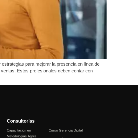
 estrategias para mejorar la presencia en línea de
as ventas. Estos profesionales deben contar con
Consultorías
Capacitación en
Curso Gerencia Digital
Metodologías Ágiles